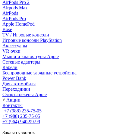
AirPods Pro 2
Airpods Max
AirPods
AirPods Pro
Apple HomePod
Bose
TV / Игровые консоли
Игровые консоли PlayStation
Аксессуары
VR очки
Мыши и клавиатуры Apple
Сетевые адаптеры
Кабели
Беспроводные зарядные устройства
Power Bank
Для автомобиля
Переходники
Смарт-трекеры Apple
Акции
Контакты
+7 (988) 235-75-05
+7 (988) 235-75-05
+7 (964) 940-99-99
Заказать звонок