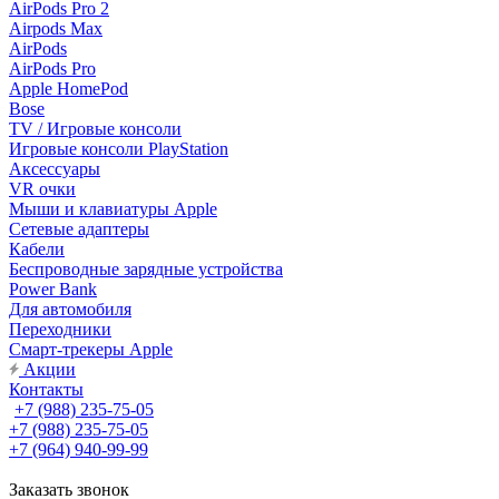
AirPods Pro 2
Airpods Max
AirPods
AirPods Pro
Apple HomePod
Bose
TV / Игровые консоли
Игровые консоли PlayStation
Аксессуары
VR очки
Мыши и клавиатуры Apple
Сетевые адаптеры
Кабели
Беспроводные зарядные устройства
Power Bank
Для автомобиля
Переходники
Смарт-трекеры Apple
Акции
Контакты
+7 (988) 235-75-05
+7 (988) 235-75-05
+7 (964) 940-99-99
Заказать звонок