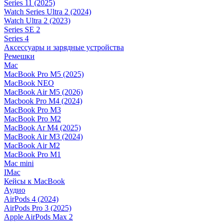
Series 11 (2025)
Watch Series Ultra 2 (2024)
Watch Ultra 2 (2023)
Series SE 2
Series 4
Аксессуары и зарядные устройства
Ремешки
Mac
MacBook Pro M5 (2025)
MacBook NEO
MacBook Air M5 (2026)
Macbook Pro M4 (2024)
MacBook Pro M3
MacBook Pro M2
MacBook Ar M4 (2025)
MacBook Air M3 (2024)
MacBook Air M2
MacBook Pro M1
Mac mini
IMac
Кейсы к MacBook
Аудио
AirPods 4 (2024)
AirPods Pro 3 (2025)
Apple AirPods Max 2