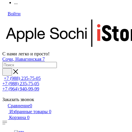
...
Войти
С нами легко и просто!
Сочи, Навагинская 7
+7 (988) 235-75-05
+7 (988) 235-75-05
+7 (964) 940-99-99
Заказать звонок
Сравнение
0
Избранные товары
0
Корзина
0