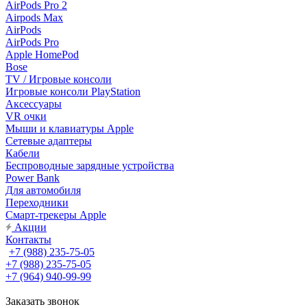
AirPods Pro 2
Airpods Max
AirPods
AirPods Pro
Apple HomePod
Bose
TV / Игровые консоли
Игровые консоли PlayStation
Аксессуары
VR очки
Мыши и клавиатуры Apple
Сетевые адаптеры
Кабели
Беспроводные зарядные устройства
Power Bank
Для автомобиля
Переходники
Смарт-трекеры Apple
Акции
Контакты
+7 (988) 235-75-05
+7 (988) 235-75-05
+7 (964) 940-99-99
Заказать звонок