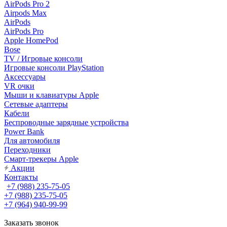
AirPods Pro 2
Airpods Max
AirPods
AirPods Pro
Apple HomePod
Bose
TV / Игровые консоли
Игровые консоли PlayStation
Аксессуары
VR очки
Мыши и клавиатуры Apple
Сетевые адаптеры
Кабели
Беспроводные зарядные устройства
Power Bank
Для автомобиля
Переходники
Смарт-трекеры Apple
Акции
Контакты
+7 (988) 235-75-05
+7 (988) 235-75-05
+7 (964) 940-99-99
Заказать звонок