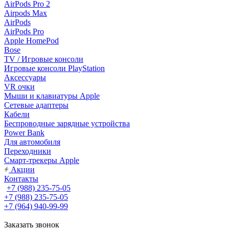
AirPods Pro 2
Airpods Max
AirPods
AirPods Pro
Apple HomePod
Bose
TV / Игровые консоли
Игровые консоли PlayStation
Аксессуары
VR очки
Мыши и клавиатуры Apple
Сетевые адаптеры
Кабели
Беспроводные зарядные устройства
Power Bank
Для автомобиля
Переходники
Смарт-трекеры Apple
Акции
Контакты
+7 (988) 235-75-05
+7 (988) 235-75-05
+7 (964) 940-99-99
Заказать звонок