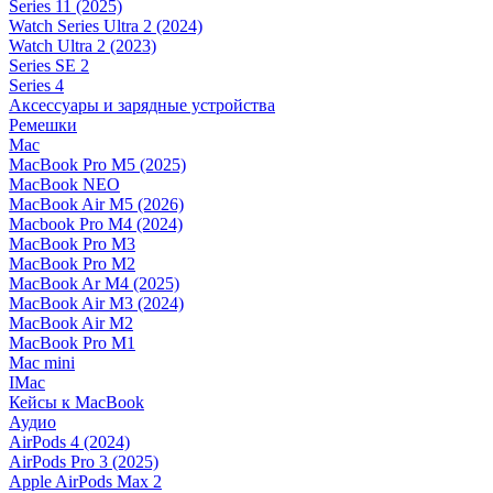
Series 11 (2025)
Watch Series Ultra 2 (2024)
Watch Ultra 2 (2023)
Series SE 2
Series 4
Аксессуары и зарядные устройства
Ремешки
Mac
MacBook Pro M5 (2025)
MacBook NEO
MacBook Air M5 (2026)
Macbook Pro M4 (2024)
MacBook Pro M3
MacBook Pro M2
MacBook Ar M4 (2025)
MacBook Air M3 (2024)
MacBook Air M2
MacBook Pro M1
Mac mini
IMac
Кейсы к MacBook
Аудио
AirPods 4 (2024)
AirPods Pro 3 (2025)
Apple AirPods Max 2