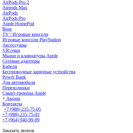
AirPods Pro 2
Airpods Max
AirPods
AirPods Pro
Apple HomePod
Bose
TV / Игровые консоли
Игровые консоли PlayStation
Аксессуары
VR очки
Мыши и клавиатуры Apple
Сетевые адаптеры
Кабели
Беспроводные зарядные устройства
Power Bank
Для автомобиля
Переходники
Смарт-трекеры Apple
Акции
Контакты
+7 (988) 235-75-05
+7 (988) 235-75-05
+7 (964) 940-99-99
Заказать звонок