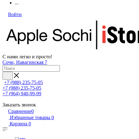
...
Войти
С нами легко и просто!
Сочи, Навагинская 7
+7 (988) 235-75-05
+7 (988) 235-75-05
+7 (964) 940-99-99
Заказать звонок
Сравнение
0
Избранные товары
0
Корзина
0