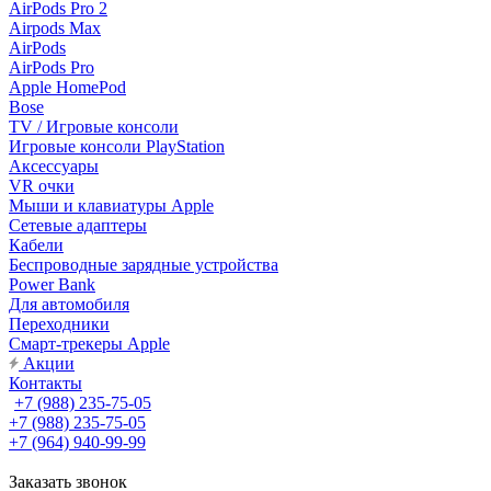
AirPods Pro 2
Airpods Max
AirPods
AirPods Pro
Apple HomePod
Bose
TV / Игровые консоли
Игровые консоли PlayStation
Аксессуары
VR очки
Мыши и клавиатуры Apple
Сетевые адаптеры
Кабели
Беспроводные зарядные устройства
Power Bank
Для автомобиля
Переходники
Смарт-трекеры Apple
Акции
Контакты
+7 (988) 235-75-05
+7 (988) 235-75-05
+7 (964) 940-99-99
Заказать звонок