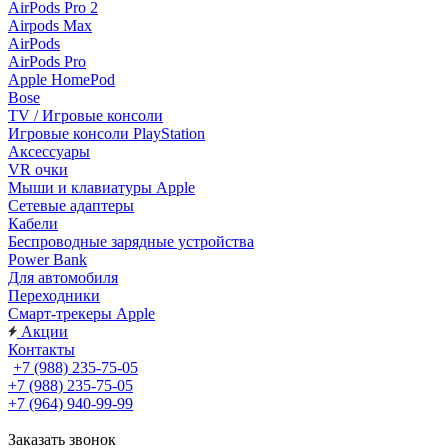
AirPods Pro 2
Airpods Max
AirPods
AirPods Pro
Apple HomePod
Bose
TV / Игровые консоли
Игровые консоли PlayStation
Аксессуары
VR очки
Мыши и клавиатуры Apple
Сетевые адаптеры
Кабели
Беспроводные зарядные устройства
Power Bank
Для автомобиля
Переходники
Смарт-трекеры Apple
Акции
Контакты
+7 (988) 235-75-05
+7 (988) 235-75-05
+7 (964) 940-99-99
Заказать звонок