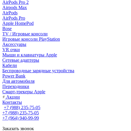
AirPods Pro 2
Airpods Max
AirPods
AirPods Pro
Apple HomePod
Bose
TV / Игровые консоли
Игровые консоли PlayStation
Аксессуары
VR очки
Мыши и клавиатуры Apple
Сетевые адаптеры
Кабели
Беспроводные зарядные устройства
Power Bank
Для автомобиля
Переходники
Смарт-трекеры Apple
Акции
Контакты
+7 (988) 235-75-05
+7 (988) 235-75-05
+7 (964) 940-99-99
Заказать звонок