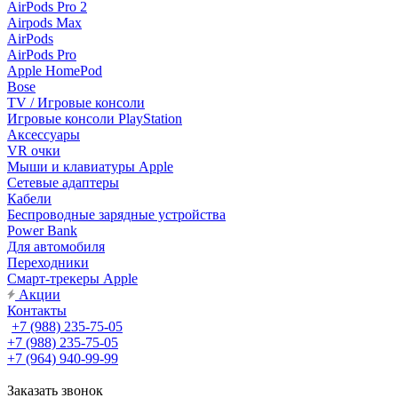
AirPods Pro 2
Airpods Max
AirPods
AirPods Pro
Apple HomePod
Bose
TV / Игровые консоли
Игровые консоли PlayStation
Аксессуары
VR очки
Мыши и клавиатуры Apple
Сетевые адаптеры
Кабели
Беспроводные зарядные устройства
Power Bank
Для автомобиля
Переходники
Смарт-трекеры Apple
Акции
Контакты
+7 (988) 235-75-05
+7 (988) 235-75-05
+7 (964) 940-99-99
Заказать звонок