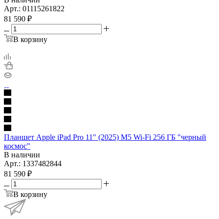
Арт.: 01115261822
81 590
₽
В корзину
Планшет Apple iPad Pro 11" (2025) M5 Wi-Fi 256 ГБ "черный
космос"
В наличии
Арт.: 1337482844
81 590
₽
В корзину