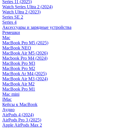
Series 11 (2025)
Watch Series Ultra 2 (2024)
Watch Ultra 2 (2023)
Series SE 2
Series 4
Аксессуары и зарядные устройства
Ремешки
Mac
MacBook Pro M5 (2025)
MacBook NEO
MacBook Air M5 (2026)
Macbook Pro M4 (2024)
MacBook Pro M3
MacBook Pro M2
MacBook Ar M4 (2025)
MacBook Air M3 (2024)
MacBook Air M2
MacBook Pro M1
Mac mini
IMac
Кейсы к MacBook
Аудио
AirPods 4 (2024)
AirPods Pro 3 (2025)
Apple AirPods Max 2