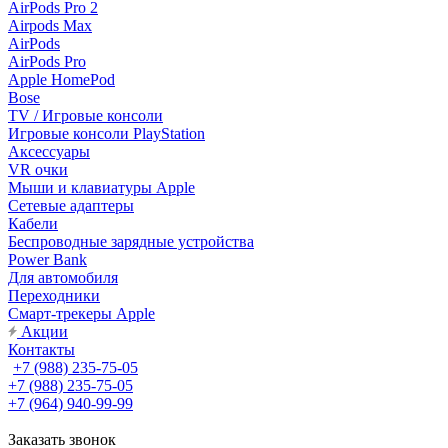
AirPods Pro 2
Airpods Max
AirPods
AirPods Pro
Apple HomePod
Bose
TV / Игровые консоли
Игровые консоли PlayStation
Аксессуары
VR очки
Мыши и клавиатуры Apple
Сетевые адаптеры
Кабели
Беспроводные зарядные устройства
Power Bank
Для автомобиля
Переходники
Смарт-трекеры Apple
Акции
Контакты
+7 (988) 235-75-05
+7 (988) 235-75-05
+7 (964) 940-99-99
Заказать звонок