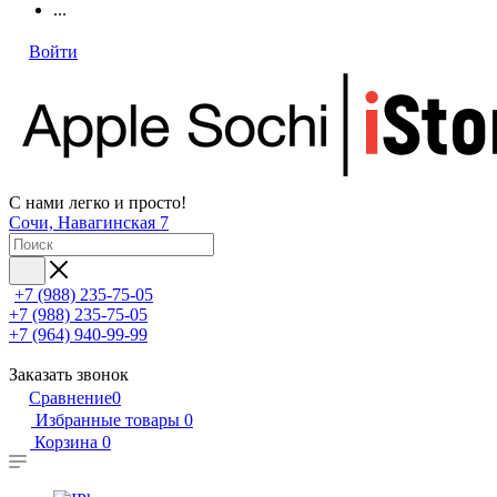
...
Войти
С нами легко и просто!
Сочи, Навагинская 7
+7 (988) 235-75-05
+7 (988) 235-75-05
+7 (964) 940-99-99
Заказать звонок
Сравнение
0
Избранные товары
0
Корзина
0