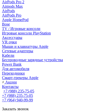
AirPods Pro 2
Airpods Max
AirPods
AirPods Pro
Apple HomePod
Bose
TV / Игровые консоли
Игровые консоли PlayStation
Аксессуары
VR очки
Мыши и клавиатуры Apple
Сетевые адаптеры
Кабели
Беспроводные зарядные устройства
Power Bank
Для автомобиля
Переходники
Смарт-трекеры Apple
Акции
Контакты
+7 (988) 235-75-05
+7 (988) 235-75-05
+7 (964) 940-99-99
Заказать звонок