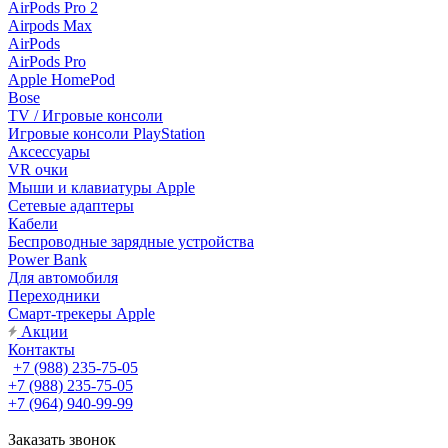
AirPods Pro 2
Airpods Max
AirPods
AirPods Pro
Apple HomePod
Bose
TV / Игровые консоли
Игровые консоли PlayStation
Аксессуары
VR очки
Мыши и клавиатуры Apple
Сетевые адаптеры
Кабели
Беспроводные зарядные устройства
Power Bank
Для автомобиля
Переходники
Смарт-трекеры Apple
Акции
Контакты
+7 (988) 235-75-05
+7 (988) 235-75-05
+7 (964) 940-99-99
Заказать звонок