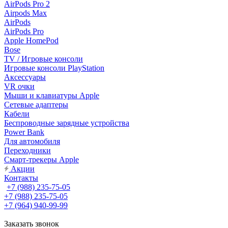
AirPods Pro 2
Airpods Max
AirPods
AirPods Pro
Apple HomePod
Bose
TV / Игровые консоли
Игровые консоли PlayStation
Аксессуары
VR очки
Мыши и клавиатуры Apple
Сетевые адаптеры
Кабели
Беспроводные зарядные устройства
Power Bank
Для автомобиля
Переходники
Смарт-трекеры Apple
Акции
Контакты
+7 (988) 235-75-05
+7 (988) 235-75-05
+7 (964) 940-99-99
Заказать звонок