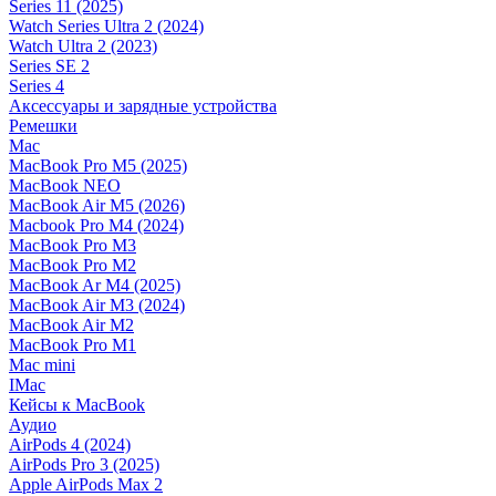
Series 11 (2025)
Watch Series Ultra 2 (2024)
Watch Ultra 2 (2023)
Series SE 2
Series 4
Аксессуары и зарядные устройства
Ремешки
Mac
MacBook Pro M5 (2025)
MacBook NEO
MacBook Air M5 (2026)
Macbook Pro M4 (2024)
MacBook Pro M3
MacBook Pro M2
MacBook Ar M4 (2025)
MacBook Air M3 (2024)
MacBook Air M2
MacBook Pro M1
Mac mini
IMac
Кейсы к MacBook
Аудио
AirPods 4 (2024)
AirPods Pro 3 (2025)
Apple AirPods Max 2