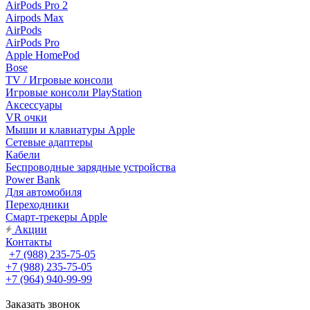
AirPods Pro 2
Airpods Max
AirPods
AirPods Pro
Apple HomePod
Bose
TV / Игровые консоли
Игровые консоли PlayStation
Аксессуары
VR очки
Мыши и клавиатуры Apple
Сетевые адаптеры
Кабели
Беспроводные зарядные устройства
Power Bank
Для автомобиля
Переходники
Смарт-трекеры Apple
Акции
Контакты
+7 (988) 235-75-05
+7 (988) 235-75-05
+7 (964) 940-99-99
Заказать звонок