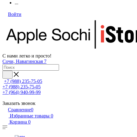
...
Войти
С нами легко и просто!
Сочи, Навагинская 7
+7 (988) 235-75-05
+7 (988) 235-75-05
+7 (964) 940-99-99
Заказать звонок
Сравнение
0
Избранные товары
0
Корзина
0