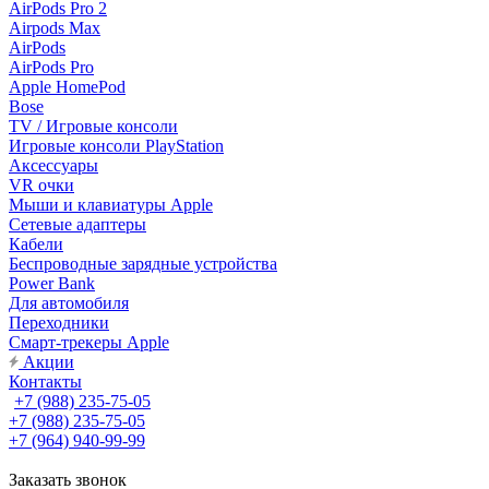
AirPods Pro 2
Airpods Max
AirPods
AirPods Pro
Apple HomePod
Bose
TV / Игровые консоли
Игровые консоли PlayStation
Аксессуары
VR очки
Мыши и клавиатуры Apple
Сетевые адаптеры
Кабели
Беспроводные зарядные устройства
Power Bank
Для автомобиля
Переходники
Смарт-трекеры Apple
Акции
Контакты
+7 (988) 235-75-05
+7 (988) 235-75-05
+7 (964) 940-99-99
Заказать звонок