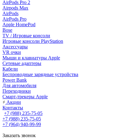
AirPods Pro 2
Airpods Max
AirPods
AirPods Pro
Apple HomePod
Bose
TV / Игровые консоли
Игровые консоли PlayStation
Аксессуары
VR очки
Мыши и клавиатуры Apple
Сетевые адаптеры
Кабели
Беспроводные зарядные устройства
Power Bank
Для автомобиля
Переходники
Смарт-трекеры Apple
Акции
Контакты
+7 (988) 235-75-05
+7 (988) 235-75-05
+7 (964) 940-99-99
Заказать звонок