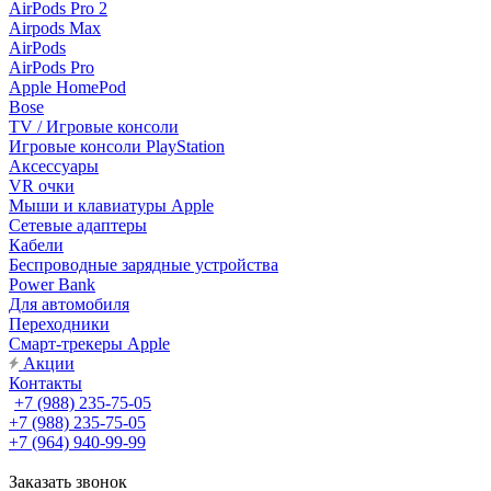
AirPods Pro 2
Airpods Max
AirPods
AirPods Pro
Apple HomePod
Bose
TV / Игровые консоли
Игровые консоли PlayStation
Аксессуары
VR очки
Мыши и клавиатуры Apple
Сетевые адаптеры
Кабели
Беспроводные зарядные устройства
Power Bank
Для автомобиля
Переходники
Смарт-трекеры Apple
Акции
Контакты
+7 (988) 235-75-05
+7 (988) 235-75-05
+7 (964) 940-99-99
Заказать звонок