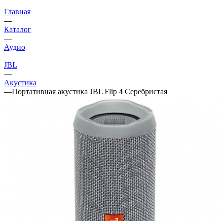
Главная
—
Каталог
—
Аудио
—
JBL
—
Акустика
—
Портативная акустика JBL Flip 4 Серебристая