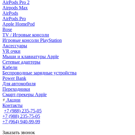
AirPods Pro 2
Airpods Max
AirPods
AirPods Pro
Apple HomePod
Bose
TV / Игровые консоли
Игровые консоли PlayStation
Аксессуары
VR очки
Мыши и клавиатуры Apple
Сетевые адаптеры
Кабели
Беспроводные зарядные устройства
Power Bank
Для автомобиля
Переходники
Смарт-трекеры Apple
Акции
Контакты
+7 (988) 235-75-05
+7 (988) 235-75-05
+7 (964) 940-99-99
Заказать звонок