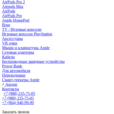
AirPods Pro 2
Airpods Max
AirPods
AirPods Pro
Apple HomePod
Bose
TV / Игровые консоли
Игровые консоли PlayStation
Аксессуары
VR очки
Мыши и клавиатуры Apple
Сетевые адаптеры
Кабели
Беспроводные зарядные устройства
Power Bank
Для автомобиля
Переходники
Смарт-трекеры Apple
Акции
Контакты
+7 (988) 235-75-05
+7 (988) 235-75-05
+7 (964) 940-99-99
Заказать звонок