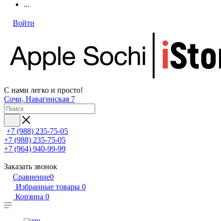
...
Войти
С нами легко и просто!
Сочи, Навагинская 7
+7 (988) 235-75-05
+7 (988) 235-75-05
+7 (964) 940-99-99
Заказать звонок
Сравнение
0
Избранные товары
0
Корзина
0