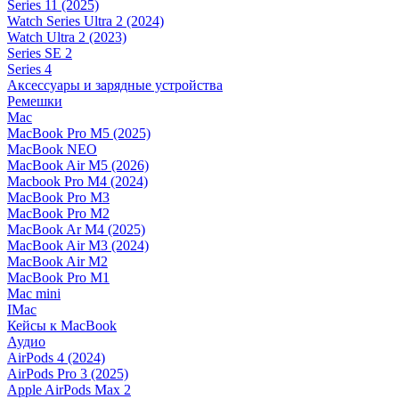
Series 11 (2025)
Watch Series Ultra 2 (2024)
Watch Ultra 2 (2023)
Series SE 2
Series 4
Аксессуары и зарядные устройства
Ремешки
Mac
MacBook Pro M5 (2025)
MacBook NEO
MacBook Air M5 (2026)
Macbook Pro M4 (2024)
MacBook Pro M3
MacBook Pro M2
MacBook Ar M4 (2025)
MacBook Air M3 (2024)
MacBook Air M2
MacBook Pro M1
Mac mini
IMac
Кейсы к MacBook
Аудио
AirPods 4 (2024)
AirPods Pro 3 (2025)
Apple AirPods Max 2