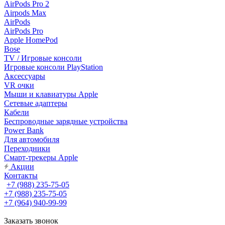
AirPods Pro 2
Airpods Max
AirPods
AirPods Pro
Apple HomePod
Bose
TV / Игровые консоли
Игровые консоли PlayStation
Аксессуары
VR очки
Мыши и клавиатуры Apple
Сетевые адаптеры
Кабели
Беспроводные зарядные устройства
Power Bank
Для автомобиля
Переходники
Смарт-трекеры Apple
Акции
Контакты
+7 (988) 235-75-05
+7 (988) 235-75-05
+7 (964) 940-99-99
Заказать звонок