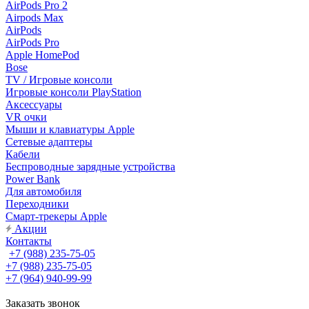
AirPods Pro 2
Airpods Max
AirPods
AirPods Pro
Apple HomePod
Bose
TV / Игровые консоли
Игровые консоли PlayStation
Аксессуары
VR очки
Мыши и клавиатуры Apple
Сетевые адаптеры
Кабели
Беспроводные зарядные устройства
Power Bank
Для автомобиля
Переходники
Смарт-трекеры Apple
Акции
Контакты
+7 (988) 235-75-05
+7 (988) 235-75-05
+7 (964) 940-99-99
Заказать звонок