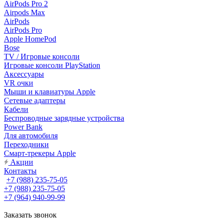
AirPods Pro 2
Airpods Max
AirPods
AirPods Pro
Apple HomePod
Bose
TV / Игровые консоли
Игровые консоли PlayStation
Аксессуары
VR очки
Мыши и клавиатуры Apple
Сетевые адаптеры
Кабели
Беспроводные зарядные устройства
Power Bank
Для автомобиля
Переходники
Смарт-трекеры Apple
Акции
Контакты
+7 (988) 235-75-05
+7 (988) 235-75-05
+7 (964) 940-99-99
Заказать звонок