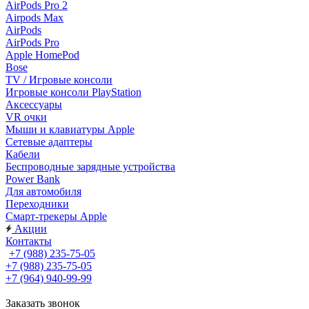
AirPods Pro 2
Airpods Max
AirPods
AirPods Pro
Apple HomePod
Bose
TV / Игровые консоли
Игровые консоли PlayStation
Аксессуары
VR очки
Мыши и клавиатуры Apple
Сетевые адаптеры
Кабели
Беспроводные зарядные устройства
Power Bank
Для автомобиля
Переходники
Смарт-трекеры Apple
Акции
Контакты
+7 (988) 235-75-05
+7 (988) 235-75-05
+7 (964) 940-99-99
Заказать звонок