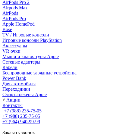
AirPods Pro 2
Airpods Max
AirPods
AirPods Pro
Apple HomePod
Bose
TV / Игровые консоли
Игровые консоли PlayStation
Аксессуары
VR очки
Мыши и клавиатуры Apple
Сетевые адаптеры
Кабели
Беспроводные зарядные устройства
Power Bank
Для автомобиля
Переходники
Смарт-трекеры Apple
Акции
Контакты
+7 (988) 235-75-05
+7 (988) 235-75-05
+7 (964) 940-99-99
Заказать звонок