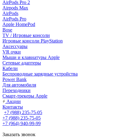
AirPods Pro 2
Airpods Max
AirPods
AirPods Pro
Apple HomePod
Bose
TV / Игровые консоли
Игровые консоли PlayStation
Аксессуары
VR очки
Мыши и клавиатуры Apple
Сетевые адаптеры
Кабели
Беспроводные зарядные устройства
Power Bank
Для автомобиля
Переходники
Смарт-трекеры Apple
Акции
Контакты
+7 (988) 235-75-05
+7 (988) 235-75-05
+7 (964) 940-99-99
Заказать звонок