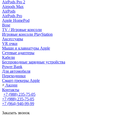
AirPods Pro 2
Airpods Max
AirPods
AirPods Pro
Apple HomePod
Bose
TV / Игровые консоли
Игровые консоли PlayStation
Аксессуары
VR очки
Мыши и клавиатуры Apple
Сетевые адаптеры
Кабели
Беспроводные зарядные устройства
Power Bank
Для автомобиля
Переходники
Смарт-трекеры Apple
Акции
Контакты
+7 (988) 235-75-05
+7 (988) 235-75-05
+7 (964) 940-99-99
Заказать звонок