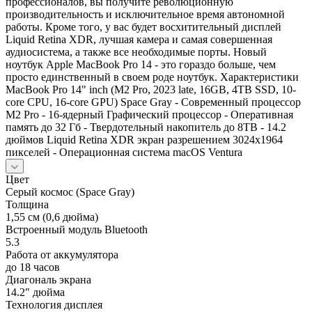
профессионалов, вы получите революционную
производительность и исключительное время автономной
работы. Кроме того, у вас будет восхитительный дисплей
Liquid Retina XDR, лучшая камера и самая совершенная
аудиосистема, а также все необходимые порты. Новый
ноутбук Apple MacBook Pro 14 - это гораздо больше, чем
просто единственный в своем роде ноутбук. Характеристики
MacBook Pro 14" inch (M2 Pro, 2023 late, 16GB, 4TB SSD, 10-
core CPU, 16-core GPU) Space Gray - Современный процессор
М2 Pro - 16-ядерный Графический процессор - Оперативная
память до 32 Гб - Твердотельный накопитель до 8TB - 14.2
дюймов Liquid Retina XDR экран разрешением 3024x1964
пикселей - Операционная система macOS Ventura
Цвет
Серый космос (Space Gray)
Толщина
1,55 см (0,6 дюйма)
Встроенный модуль Bluetooth
5.3
Работа от аккумулятора
до 18 часов
Диагональ экрана
14.2" дюйма
Технология дисплея