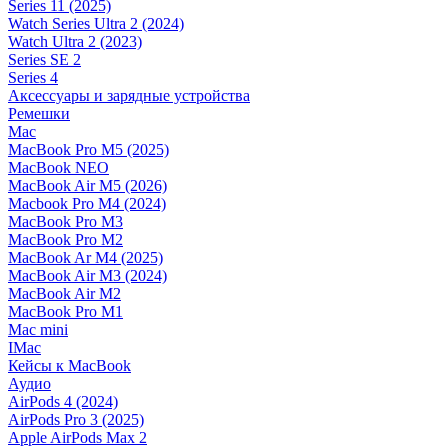
Series 11 (2025)
Watch Series Ultra 2 (2024)
Watch Ultra 2 (2023)
Series SE 2
Series 4
Аксессуары и зарядные устройства
Ремешки
Mac
MacBook Pro M5 (2025)
MacBook NEO
MacBook Air M5 (2026)
Macbook Pro M4 (2024)
MacBook Pro M3
MacBook Pro M2
MacBook Ar M4 (2025)
MacBook Air M3 (2024)
MacBook Air M2
MacBook Pro M1
Mac mini
IMac
Кейсы к MacBook
Аудио
AirPods 4 (2024)
AirPods Pro 3 (2025)
Apple AirPods Max 2