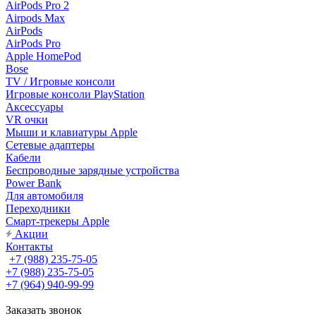
AirPods Pro 2
Airpods Max
AirPods
AirPods Pro
Apple HomePod
Bose
TV / Игровые консоли
Игровые консоли PlayStation
Аксессуары
VR очки
Мыши и клавиатуры Apple
Сетевые адаптеры
Кабели
Беспроводные зарядные устройства
Power Bank
Для автомобиля
Переходники
Смарт-трекеры Apple
Акции
Контакты
+7 (988) 235-75-05
+7 (988) 235-75-05
+7 (964) 940-99-99
Заказать звонок