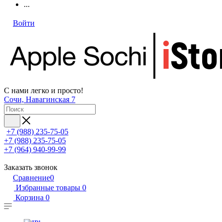
...
Войти
С нами легко и просто!
Сочи, Навагинская 7
+7 (988) 235-75-05
+7 (988) 235-75-05
+7 (964) 940-99-99
Заказать звонок
Сравнение
0
Избранные товары
0
Корзина
0