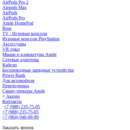
AirPods Pro 2
Airpods Max
AirPods
AirPods Pro
Apple HomePod
Bose
TV / Игровые консоли
Игровые консоли PlayStation
Аксессуары
VR очки
Мыши и клавиатуры Apple
Сетевые адаптеры
Кабели
Беспроводные зарядные устройства
Power Bank
Для автомобиля
Переходники
Смарт-трекеры Apple
Акции
Контакты
+7 (988) 235-75-05
+7 (988) 235-75-05
+7 (964) 940-99-99
Заказать звонок