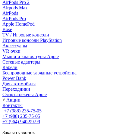
AirPods Pro 2
Airpods Max
AirPods
AirPods Pro
Apple HomePod
Bose
TV / Игровые консоли
Игровые консоли PlayStation
Аксессуары
VR очки
Мыши и клавиатуры Apple
Сетевые адаптеры
Кабели
Беспроводные зарядные устройства
Power Bank
Для автомобиля
Переходники
Смарт-трекеры Apple
Акции
Контакты
+7 (988) 235-75-05
+7 (988) 235-75-05
+7 (964) 940-99-99
Заказать звонок