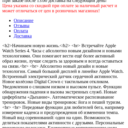
При заказе после 13:00 доставка на следующий день!
Цена указана со скидкой при оплате за наличный расчет и
может отличаться от цен в розничных магазинах!
Описание
Отзывы
Оплата
Доставка
<h2>Начинаем новую жизнь.</h2> <br> Встречайте Apple
Watch Series 4. Часы с абсолютно новым дизайном и новыми
технологиями. Они помогают вести ещё более активный
образ жизни, лучше следить за здоровьем и всегда оставаться
на связи.<br> <br> Абсолютно новый дизайн и новые
технологии. Самый большой дисплей в линейке Apple Watch.
Встроенный электрический датчик сердечной активности.
Новое колёсико Digital Crown с тактильным откликом.
Уведомления о слишком низком и высоком пульсе. Функции
обнаружения падения и вызова экстренных служб. Новые
циферблаты «Дыхание». Автоматическое распознавание
тренировок. Новые виды тренировок: йога и пеший туризм.
<br> <br> Передовые функции для любителей бега, например
измерение каденса и предупреждения об изменении темпа.
Новый вид соревнований: один на один. Возможность
делиться показателями активности с друзьями. Персональные
тренерские подсказки. Ежемесячные мотивирующие цели.