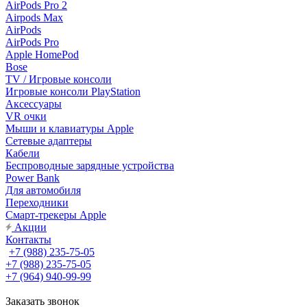
AirPods Pro 2
Airpods Max
AirPods
AirPods Pro
Apple HomePod
Bose
TV / Игровые консоли
Игровые консоли PlayStation
Аксессуары
VR очки
Мыши и клавиатуры Apple
Сетевые адаптеры
Кабели
Беспроводные зарядные устройства
Power Bank
Для автомобиля
Переходники
Смарт-трекеры Apple
Акции
Контакты
+7 (988) 235-75-05
+7 (988) 235-75-05
+7 (964) 940-99-99
Заказать звонок