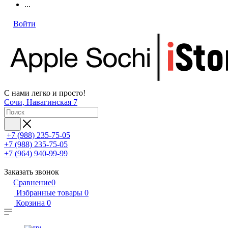
...
Войти
С нами легко и просто!
Сочи, Навагинская 7
+7 (988) 235-75-05
+7 (988) 235-75-05
+7 (964) 940-99-99
Заказать звонок
Сравнение
0
Избранные товары
0
Корзина
0