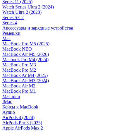
Series 11 (2025)
Watch Series Ultra 2 (2024)
Watch Ultra 2 (2023)
Series SE 2
Series 4
Аксессуары и зарядные устройства
Ремешки
Mac
MacBook Pro M5 (2025)
MacBook NEO
MacBook Air M5 (2026)
Macbook Pro M4 (2024)
MacBook Pro M3
MacBook Pro M2
MacBook Ar M4 (2025)
MacBook Air M3 (2024)
MacBook Air M2
MacBook Pro M1
Mac mini
IMac
Кейсы к MacBook
Аудио
AirPods 4 (2024)
AirPods Pro 3 (2025)
Apple AirPods Max 2