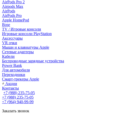
AirPods Pro 2
Airpods Max
AirPods
AirPods Pro
Apple HomePod
Bose
TV / Игровые консоли
Игровые консоли PlayStation
Аксессуары
VR очки
Мыши и клавиатуры Apple
Сетевые адаптеры
Кабели
Беспроводные зарядные устройства
Power Bank
Для автомобиля
Переходники
Смарт-трекеры Apple
Акции
Контакты
+7 (988) 235-75-05
+7 (988) 235-75-05
+7 (964) 940-99-99
Заказать звонок