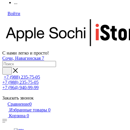
...
Войти
С нами легко и просто!
Сочи, Навагинская 7
+7 (988) 235-75-05
+7 (988) 235-75-05
+7 (964) 940-99-99
Заказать звонок
Сравнение
0
Избранные товары
0
Корзина
0