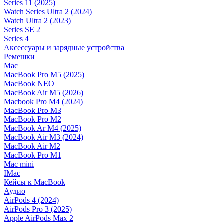
Series 11 (2025)
Watch Series Ultra 2 (2024)
Watch Ultra 2 (2023)
Series SE 2
Series 4
Аксессуары и зарядные устройства
Ремешки
Mac
MacBook Pro M5 (2025)
MacBook NEO
MacBook Air M5 (2026)
Macbook Pro M4 (2024)
MacBook Pro M3
MacBook Pro M2
MacBook Ar M4 (2025)
MacBook Air M3 (2024)
MacBook Air M2
MacBook Pro M1
Mac mini
IMac
Кейсы к MacBook
Аудио
AirPods 4 (2024)
AirPods Pro 3 (2025)
Apple AirPods Max 2