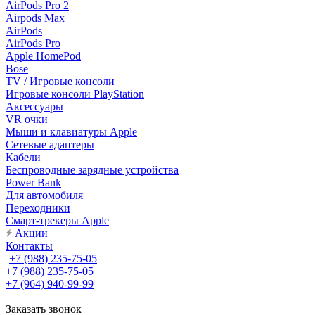
AirPods Pro 2
Airpods Max
AirPods
AirPods Pro
Apple HomePod
Bose
TV / Игровые консоли
Игровые консоли PlayStation
Аксессуары
VR очки
Мыши и клавиатуры Apple
Сетевые адаптеры
Кабели
Беспроводные зарядные устройства
Power Bank
Для автомобиля
Переходники
Смарт-трекеры Apple
Акции
Контакты
+7 (988) 235-75-05
+7 (988) 235-75-05
+7 (964) 940-99-99
Заказать звонок