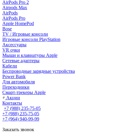
AirPods Pro 2
Airpods Max
AirPods
AirPods Pro
Apple HomePod
Bose
TV / Игровые консоли
Игровые консоли PlayStation
Аксессуары
VR очки
Мыши и клавиатуры Apple
Сетевые адаптеры
Кабели
Беспроводные зарядные устройства
Power Bank
Для автомобиля
Переходники
Смарт-трекеры Apple
Акции
Контакты
+7 (988) 235-75-05
+7 (988) 235-75-05
+7 (964) 940-99-99
Заказать звонок