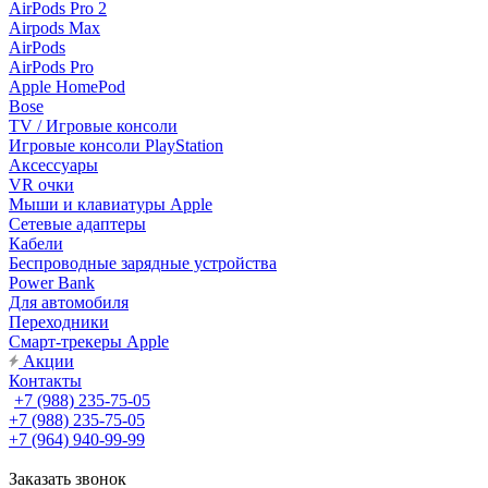
AirPods Pro 2
Airpods Max
AirPods
AirPods Pro
Apple HomePod
Bose
TV / Игровые консоли
Игровые консоли PlayStation
Аксессуары
VR очки
Мыши и клавиатуры Apple
Сетевые адаптеры
Кабели
Беспроводные зарядные устройства
Power Bank
Для автомобиля
Переходники
Смарт-трекеры Apple
Акции
Контакты
+7 (988) 235-75-05
+7 (988) 235-75-05
+7 (964) 940-99-99
Заказать звонок