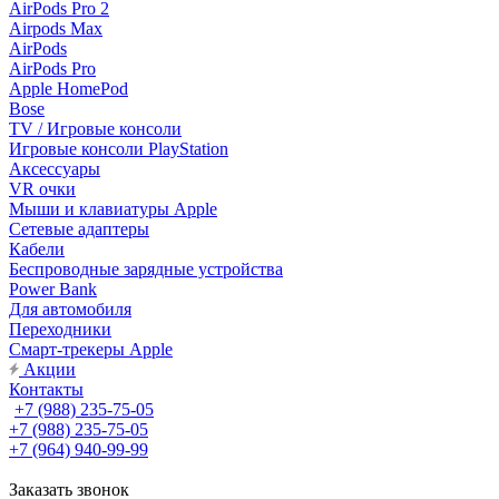
AirPods Pro 2
Airpods Max
AirPods
AirPods Pro
Apple HomePod
Bose
TV / Игровые консоли
Игровые консоли PlayStation
Аксессуары
VR очки
Мыши и клавиатуры Apple
Сетевые адаптеры
Кабели
Беспроводные зарядные устройства
Power Bank
Для автомобиля
Переходники
Смарт-трекеры Apple
Акции
Контакты
+7 (988) 235-75-05
+7 (988) 235-75-05
+7 (964) 940-99-99
Заказать звонок