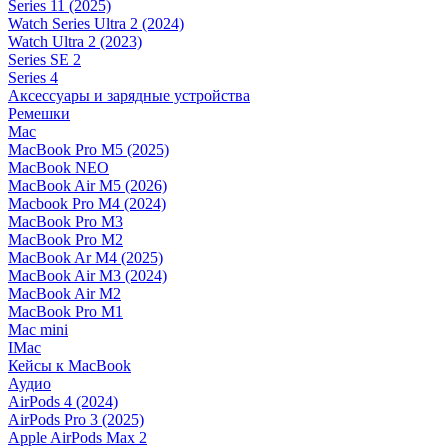
Series 11 (2025)
Watch Series Ultra 2 (2024)
Watch Ultra 2 (2023)
Series SE 2
Series 4
Аксессуары и зарядные устройства
Ремешки
Mac
MacBook Pro M5 (2025)
MacBook NEO
MacBook Air M5 (2026)
Macbook Pro M4 (2024)
MacBook Pro M3
MacBook Pro M2
MacBook Ar M4 (2025)
MacBook Air M3 (2024)
MacBook Air M2
MacBook Pro M1
Mac mini
IMac
Кейсы к MacBook
Аудио
AirPods 4 (2024)
AirPods Pro 3 (2025)
Apple AirPods Max 2