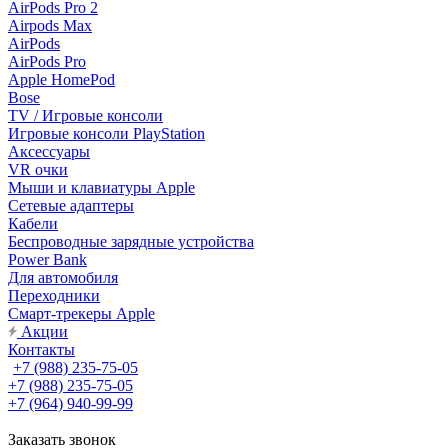
AirPods Pro 2
Airpods Max
AirPods
AirPods Pro
Apple HomePod
Bose
TV / Игровые консоли
Игровые консоли PlayStation
Аксессуары
VR очки
Мыши и клавиатуры Apple
Сетевые адаптеры
Кабели
Беспроводные зарядные устройства
Power Bank
Для автомобиля
Переходники
Смарт-трекеры Apple
Акции
Контакты
+7 (988) 235-75-05
+7 (988) 235-75-05
+7 (964) 940-99-99
Заказать звонок