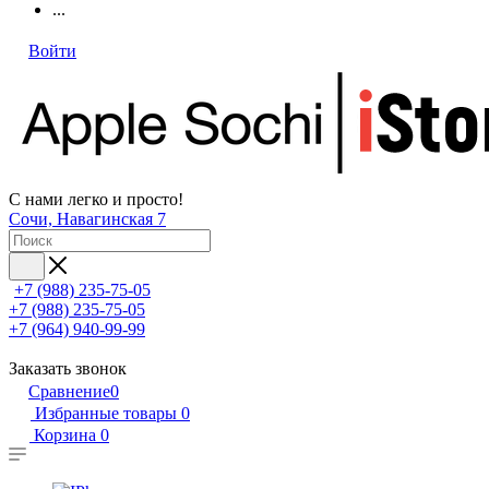
...
Войти
С нами легко и просто!
Сочи, Навагинская 7
+7 (988) 235-75-05
+7 (988) 235-75-05
+7 (964) 940-99-99
Заказать звонок
Сравнение
0
Избранные товары
0
Корзина
0