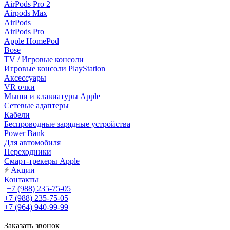
AirPods Pro 2
Airpods Max
AirPods
AirPods Pro
Apple HomePod
Bose
TV / Игровые консоли
Игровые консоли PlayStation
Аксессуары
VR очки
Мыши и клавиатуры Apple
Сетевые адаптеры
Кабели
Беспроводные зарядные устройства
Power Bank
Для автомобиля
Переходники
Смарт-трекеры Apple
Акции
Контакты
+7 (988) 235-75-05
+7 (988) 235-75-05
+7 (964) 940-99-99
Заказать звонок