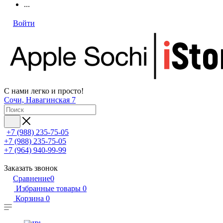
...
Войти
С нами легко и просто!
Сочи, Навагинская 7
+7 (988) 235-75-05
+7 (988) 235-75-05
+7 (964) 940-99-99
Заказать звонок
Сравнение
0
Избранные товары
0
Корзина
0