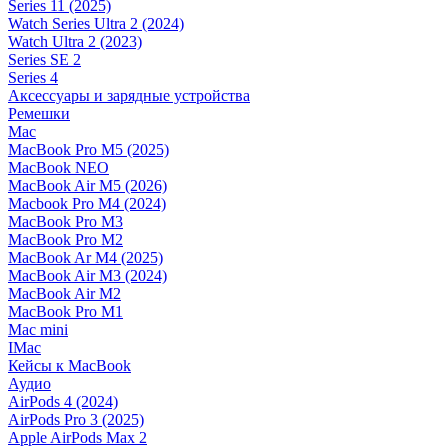
Series 11 (2025)
Watch Series Ultra 2 (2024)
Watch Ultra 2 (2023)
Series SE 2
Series 4
Аксессуары и зарядные устройства
Ремешки
Mac
MacBook Pro M5 (2025)
MacBook NEO
MacBook Air M5 (2026)
Macbook Pro M4 (2024)
MacBook Pro M3
MacBook Pro M2
MacBook Ar M4 (2025)
MacBook Air M3 (2024)
MacBook Air M2
MacBook Pro M1
Mac mini
IMac
Кейсы к MacBook
Аудио
AirPods 4 (2024)
AirPods Pro 3 (2025)
Apple AirPods Max 2