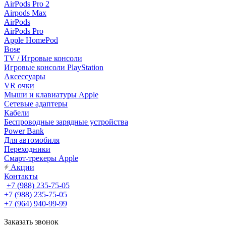
AirPods Pro 2
Airpods Max
AirPods
AirPods Pro
Apple HomePod
Bose
TV / Игровые консоли
Игровые консоли PlayStation
Аксессуары
VR очки
Мыши и клавиатуры Apple
Сетевые адаптеры
Кабели
Беспроводные зарядные устройства
Power Bank
Для автомобиля
Переходники
Смарт-трекеры Apple
Акции
Контакты
+7 (988) 235-75-05
+7 (988) 235-75-05
+7 (964) 940-99-99
Заказать звонок