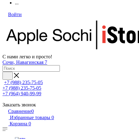
...
Войти
С нами легко и просто!
Сочи, Навагинская 7
+7 (988) 235-75-05
+7 (988) 235-75-05
+7 (964) 940-99-99
Заказать звонок
Сравнение
0
Избранные товары
0
Корзина
0