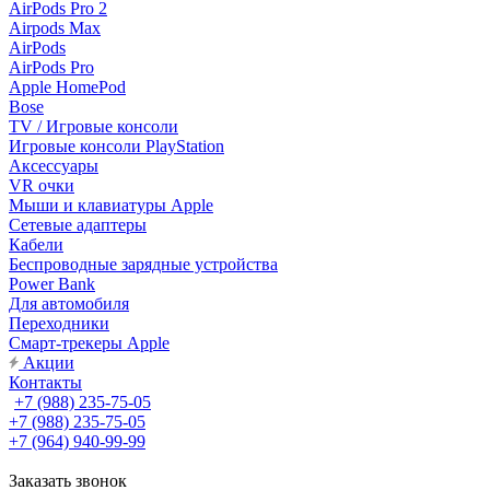
AirPods Pro 2
Airpods Max
AirPods
AirPods Pro
Apple HomePod
Bose
TV / Игровые консоли
Игровые консоли PlayStation
Аксессуары
VR очки
Мыши и клавиатуры Apple
Сетевые адаптеры
Кабели
Беспроводные зарядные устройства
Power Bank
Для автомобиля
Переходники
Смарт-трекеры Apple
Акции
Контакты
+7 (988) 235-75-05
+7 (988) 235-75-05
+7 (964) 940-99-99
Заказать звонок