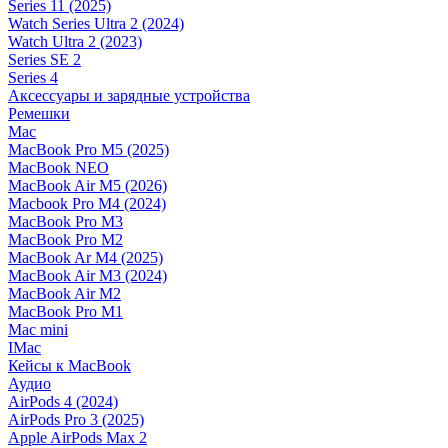
Series 11 (2025)
Watch Series Ultra 2 (2024)
Watch Ultra 2 (2023)
Series SE 2
Series 4
Аксессуары и зарядные устройства
Ремешки
Mac
MacBook Pro M5 (2025)
MacBook NEO
MacBook Air M5 (2026)
Macbook Pro M4 (2024)
MacBook Pro M3
MacBook Pro M2
MacBook Ar M4 (2025)
MacBook Air M3 (2024)
MacBook Air M2
MacBook Pro M1
Mac mini
IMac
Кейсы к MacBook
Аудио
AirPods 4 (2024)
AirPods Pro 3 (2025)
Apple AirPods Max 2