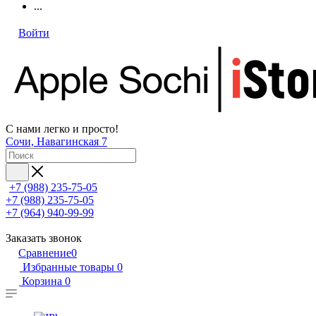
...
Войти
С нами легко и просто!
Сочи, Навагинская 7
+7 (988) 235-75-05
+7 (988) 235-75-05
+7 (964) 940-99-99
Заказать звонок
Сравнение
0
Избранные товары
0
Корзина
0