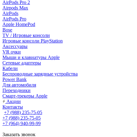
AirPods Pro 2
Airpods Max
AirPods
AirPods Pro
Apple HomePod
Bose
TV / Игровые консоли
Игровые консоли PlayStation
Аксессуары
VR очки
Мыши и клавиатуры Apple
Сетевые адаптеры
Кабели
Беспроводные зарядные устройства
Power Bank
Для автомобиля
Переходники
Смарт-трекеры Apple
Акции
Контакты
+7 (988) 235-75-05
+7 (988) 235-75-05
+7 (964) 940-99-99
Заказать звонок