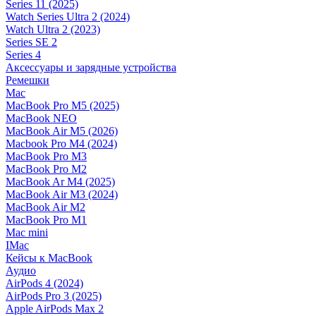
Series 11 (2025)
Watch Series Ultra 2 (2024)
Watch Ultra 2 (2023)
Series SE 2
Series 4
Аксессуары и зарядные устройства
Ремешки
Mac
MacBook Pro M5 (2025)
MacBook NEO
MacBook Air M5 (2026)
Macbook Pro M4 (2024)
MacBook Pro M3
MacBook Pro M2
MacBook Ar M4 (2025)
MacBook Air M3 (2024)
MacBook Air M2
MacBook Pro M1
Mac mini
IMac
Кейсы к MacBook
Аудио
AirPods 4 (2024)
AirPods Pro 3 (2025)
Apple AirPods Max 2