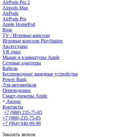
AirPods Pro 2
Airpods Max
AirPods
AirPods Pro
Apple HomePod
Bose
TV / Игровые консоли
Игровые консоли PlayStation
Аксессуары
VR очки
Мыши и клавиатуры Apple
Сетевые адаптеры
Кабели
Беспроводные зарядные устройства
Power Bank
Для автомобиля
Переходники
Смарт-трекеры Apple
Акции
Контакты
+7 (988) 235-75-05
+7 (988) 235-75-05
+7 (964) 940-99-99
Заказать звонок