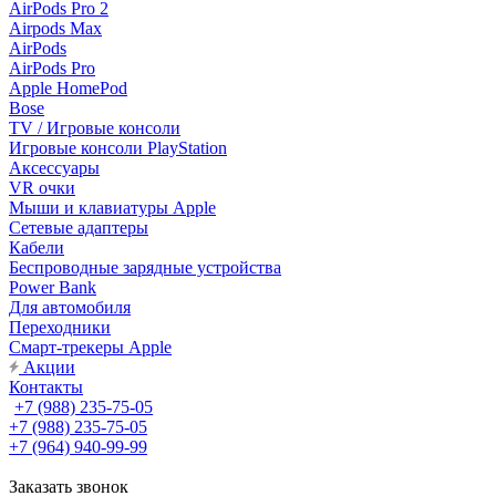
AirPods Pro 2
Airpods Max
AirPods
AirPods Pro
Apple HomePod
Bose
TV / Игровые консоли
Игровые консоли PlayStation
Аксессуары
VR очки
Мыши и клавиатуры Apple
Сетевые адаптеры
Кабели
Беспроводные зарядные устройства
Power Bank
Для автомобиля
Переходники
Смарт-трекеры Apple
Акции
Контакты
+7 (988) 235-75-05
+7 (988) 235-75-05
+7 (964) 940-99-99
Заказать звонок