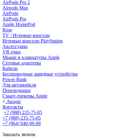
AirPods Pro 2
Airpods Max
AirPods
AirPods Pro
Apple HomePod
Bose
TV / Игровые консоли
Игровые консоли PlayStation
Аксессуары
VR очки
Мыши и клавиатуры Apple
Сетевые адаптеры
Кабели
Беспроводные зарядные устройства
Power Bank
Для автомобиля
Переходники
Смарт-трекеры Apple
Акции
Контакты
+7 (988) 235-75-05
+7 (988) 235-75-05
+7 (964) 940-99-99
Заказать звонок