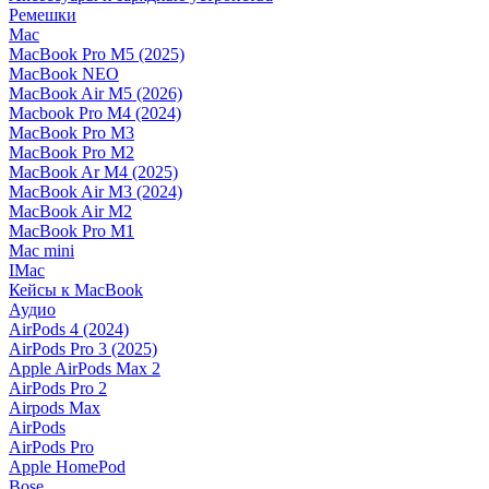
Ремешки
Mac
MacBook Pro M5 (2025)
MacBook NEO
MacBook Air M5 (2026)
Macbook Pro M4 (2024)
MacBook Pro M3
MacBook Pro M2
MacBook Ar M4 (2025)
MacBook Air M3 (2024)
MacBook Air M2
MacBook Pro M1
Mac mini
IMac
Кейсы к MacBook
Аудио
AirPods 4 (2024)
AirPods Pro 3 (2025)
Apple AirPods Max 2
AirPods Pro 2
Airpods Max
AirPods
AirPods Pro
Apple HomePod
Bose