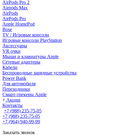
AirPods Pro 2
Airpods Max
AirPods
AirPods Pro
Apple HomePod
Bose
TV / Игровые консоли
Игровые консоли PlayStation
Аксессуары
VR очки
Мыши и клавиатуры Apple
Сетевые адаптеры
Кабели
Беспроводные зарядные устройства
Power Bank
Для автомобиля
Переходники
Смарт-трекеры Apple
Акции
Контакты
+7 (988) 235-75-05
+7 (988) 235-75-05
+7 (964) 940-99-99
Заказать звонок