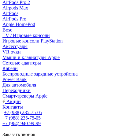
AirPods Pro 2
Airpods Max
AirPods
AirPods Pro
Apple HomePod
Bose
TV / Игровые консоли
Игровые консоли PlayStation
Аксессуары
VR очки
Мыши и клавиатуры Apple
Сетевые адаптеры
Кабели
Беспроводные зарядные устройства
Power Bank
Для автомобиля
Переходники
Смарт-трекеры Apple
Акции
Контакты
+7 (988) 235-75-05
+7 (988) 235-75-05
+7 (964) 940-99-99
Заказать звонок