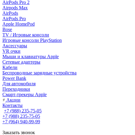
AirPods Pro 2
Airpods Max
AirPods
AirPods Pro
Apple HomePod
Bose
TV / Игровые консоли
Игровые консоли PlayStation
Аксессуары
VR очки
Мыши и клавиатуры Apple
Сетевые адаптеры
Кабели
Беспроводные зарядные устройства
Power Bank
Для автомобиля
Переходники
Смарт-трекеры Apple
Акции
Контакты
+7 (988) 235-75-05
+7 (988) 235-75-05
+7 (964) 940-99-99
Заказать звонок