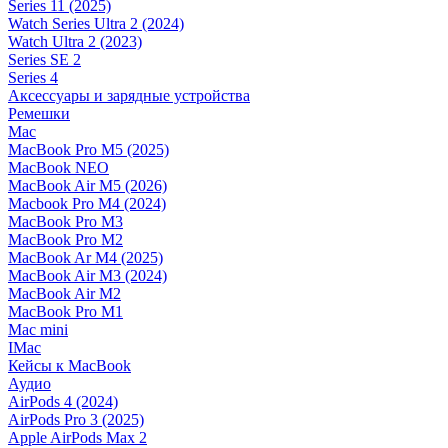
Series 11 (2025)
Watch Series Ultra 2 (2024)
Watch Ultra 2 (2023)
Series SE 2
Series 4
Аксессуары и зарядные устройства
Ремешки
Mac
MacBook Pro M5 (2025)
MacBook NEO
MacBook Air M5 (2026)
Macbook Pro M4 (2024)
MacBook Pro M3
MacBook Pro M2
MacBook Ar M4 (2025)
MacBook Air M3 (2024)
MacBook Air M2
MacBook Pro M1
Mac mini
IMac
Кейсы к MacBook
Аудио
AirPods 4 (2024)
AirPods Pro 3 (2025)
Apple AirPods Max 2