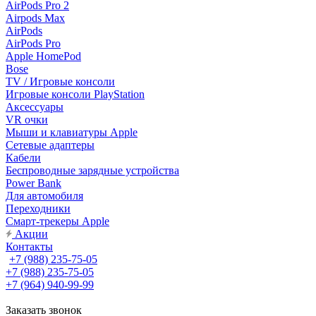
AirPods Pro 2
Airpods Max
AirPods
AirPods Pro
Apple HomePod
Bose
TV / Игровые консоли
Игровые консоли PlayStation
Аксессуары
VR очки
Мыши и клавиатуры Apple
Сетевые адаптеры
Кабели
Беспроводные зарядные устройства
Power Bank
Для автомобиля
Переходники
Смарт-трекеры Apple
Акции
Контакты
+7 (988) 235-75-05
+7 (988) 235-75-05
+7 (964) 940-99-99
Заказать звонок