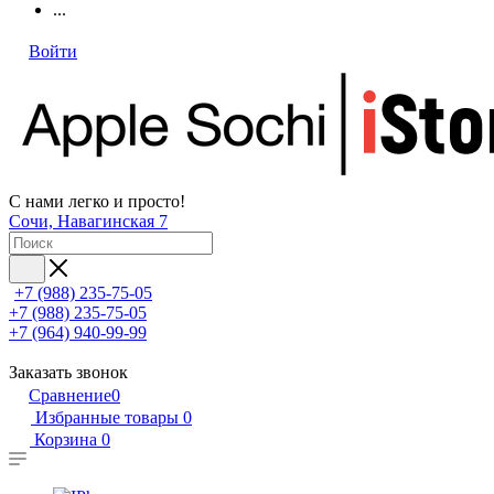
...
Войти
С нами легко и просто!
Сочи, Навагинская 7
+7 (988) 235-75-05
+7 (988) 235-75-05
+7 (964) 940-99-99
Заказать звонок
Сравнение
0
Избранные товары
0
Корзина
0