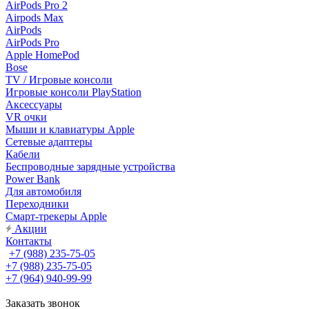
AirPods Pro 2
Airpods Max
AirPods
AirPods Pro
Apple HomePod
Bose
TV / Игровые консоли
Игровые консоли PlayStation
Аксессуары
VR очки
Мыши и клавиатуры Apple
Сетевые адаптеры
Кабели
Беспроводные зарядные устройства
Power Bank
Для автомобиля
Переходники
Смарт-трекеры Apple
Акции
Контакты
+7 (988) 235-75-05
+7 (988) 235-75-05
+7 (964) 940-99-99
Заказать звонок